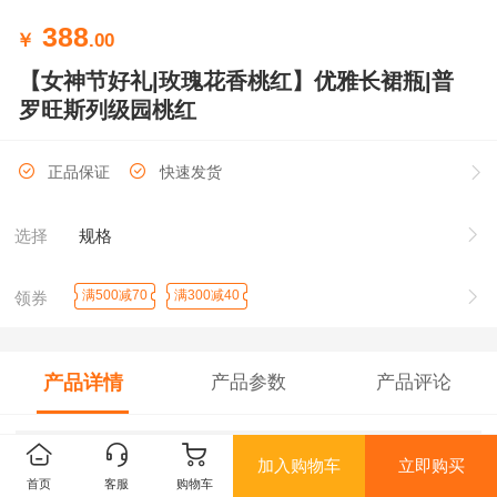
388
￥
.00
【女神节好礼|玫瑰花香桃红】优雅长裙瓶|普
罗旺斯列级园桃红
正品保证
快速发货
选择
规格
满500减70
满300减40
领券
产品详情
产品参数
产品评论
加入购物车
立即购买
首页
客服
购物车