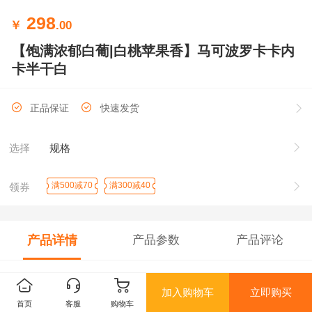
298
￥
.00
【饱满浓郁白葡|白桃苹果香】马可波罗卡卡内
卡半干白
正品保证
快速发货
选择
规格
满500减70
满300减40
领券
产品详情
产品参数
产品评论
请编辑该产品详情...
加入购物车
立即购买
首页
客服
购物车